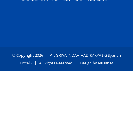
https://masindofre
https://www.kbio
https://nordis-
https://fps.ed
https://buckethost.com/
https://cake.cao
© Copyright
2026 |
PT. GRIYA INDAH HADIKARYA ( G Syariah
https://30sjob.c
Hotel )
| All Rights Reserved | Design by
Nusanet
https://bricabr
https://support.a
https://nbgy.emu.ee/
http://www.jinotega.
https://guiadesimilares.com.br/
https://oroszka.webr
https://www.bigsrl.com/contatti/
https://mobilize.digcomvisual.com.b
https://shss.strathmore.edu/
https://nacional.desayuno
https://chs.dku.edu.et/nursing-bsc-program/
https://www.susteni
https://www.merindad.com/comercio-ascari-gym/
https://sonrisaan
https://www.teraslvi.fi/wp/tuotteet/