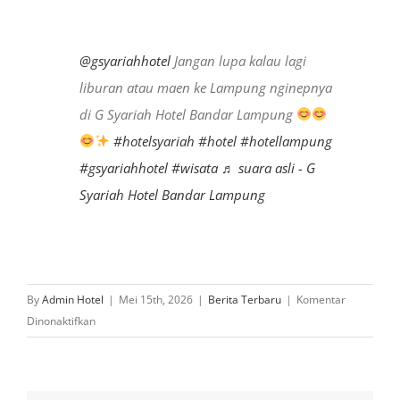
@gsyariahhotel
Jangan lupa kalau lagi
liburan atau maen ke Lampung nginepnya
di G Syariah Hotel Bandar Lampung
#hotelsyariah
#hotel
#hotellampung
#gsyariahhotel
#wisata
♬ suara asli - G
Syariah Hotel Bandar Lampung
By
Admin Hotel
|
Mei 15th, 2026
|
Berita Terbaru
|
Komentar
pada
Dinonaktifkan
Tips
Jitu
Memilih