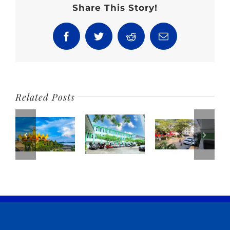
Hotel
Share This Story!
Nyaman
di
Facebook
Twitter
Reddit
Email
Musim
Liburan
Related Posts
panen4d