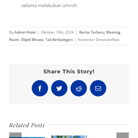
selama melakukan umroh
By
Admin Hotel
|
Oktober 10th, 2024
|
Berita Terbaru
,
Meeting
pada
Room
,
Objek Wisata
,
Tak Berkategori
|
Komentar Dinonaktifkan
MANASIK
UMRAH
GRUP
KEBERAN
Share This Story!
09,
16
Facebook
Twitter
Reddit
Email
&
23
OKTOBER
2024
Related Posts