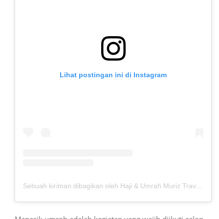
Lihat postingan ini di Instagram
Sebuah kiriman dibagikan oleh Haji & Umrah Muriz Travel (@muriztravel_)
Manasik umroh adalah
kegiatan yang wajib diikuti calon