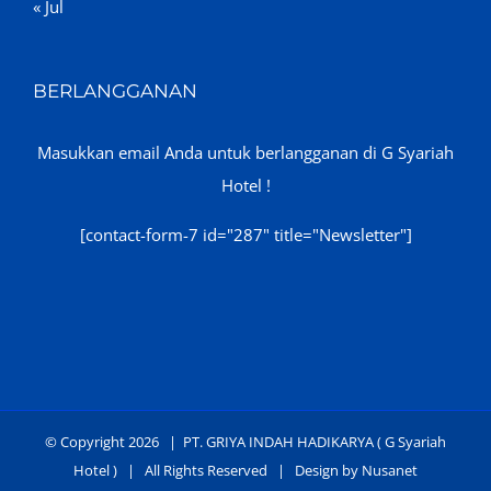
« Jul
https://readu
https://retailmedi
https://onplayer
BERLANGGANAN
https://dlmr.digit
https://www.coproch.cl
Masukkan email Anda untuk berlangganan di G Syariah
https://charcoalpa
Hotel !
https://ar.duet.
[contact-form-7 id="287" title="Newsletter"]
https://masindofre
https://www.kbio
https://nordis-
https://fps.ed
https://buckethost.com/
https://cake.cao
© Copyright
2026 |
PT. GRIYA INDAH HADIKARYA ( G Syariah
https://30sjob.c
Hotel )
| All Rights Reserved | Design by
Nusanet
https://bricabr